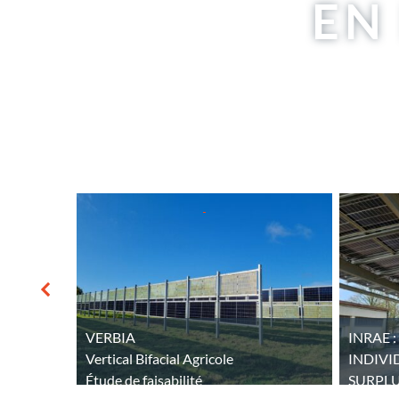
EN
VERBIA
INRAE
Vertical Bifacial Agricole
INDIVI
ion
Étude de faisabilité
SURPLU